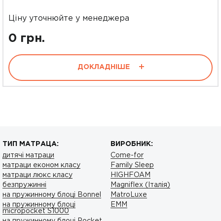
Ціну уточнюйте у менеджера
0 грн.
ДОКЛАДНІШЕ
ТИП МАТРАЦА:
ВИРОБНИК:
дитячі матраци
Come-for
матраци економ класу
Family Sleep
матраци люкс класу
HIGHFOAM
безпружинні
Magniflex (Італія)
на пружинному блоці Bonnel
MatroLuxe
на пружинному блоці
ЕMM
micropocket S1000
на пружинному блоці Pocket