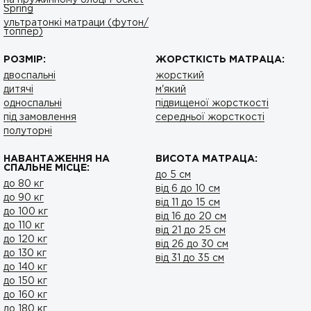
Spring
ультратонкі матраци (футон/
топпер)
РОЗМІР:
ЖОРСТКІСТЬ МАТРАЦА:
двоспальні
жорсткий
дитячі
м'який
односпальні
підвищеної жорсткості
під замовлення
середньої жорсткості
полуторні
НАВАНТАЖЕННЯ НА
ВИСОТА МАТРАЦА:
СПАЛЬНЕ МІСЦЕ:
до 5 см
до 80 кг
від 6 до 10 см
до 90 кг
від 11 до 15 см
до 100 кг
від 16 до 20 см
до 110 кг
від 21 до 25 см
до 120 кг
від 26 до 30 см
до 130 кг
від 31 до 35 см
до 140 кг
до 150 кг
до 160 кг
до 180 кг