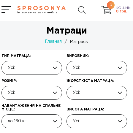
0
SPROSONYA
КОШИК:
0
грн.
інтернет-магазин меблів
Матраци
Главная
/
Матрасы
ТИП МАТРАЦА:
ВИРОБНИК:
Усі:
Усі:
РОЗМІР:
ЖОРСТКІСТЬ МАТРАЦА:
Усі:
Усі:
НАВАНТАЖЕННЯ НА СПАЛЬНЕ
МІСЦЕ:
ВИСОТА МАТРАЦА:
до 160 кг
Усі: