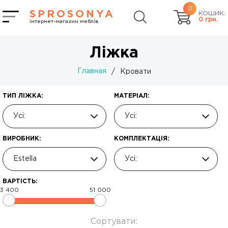
0
SPROSONYA
КОШИК:
0
грн.
інтернет-магазин меблів
Ліжка
Главная
/
Кровати
ТИП ЛІЖКА:
МАТЕРІАЛ:
Усі:
Усі:
ВИРОБНИК:
КОМПЛЕКТАЦІЯ:
Estella
Усі:
ВАРТІСТЬ:
3 400
51 000
Сортувати: