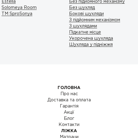
Estella
Без підйомного механізму
Solomeya Room
Без шухляд
ТМ SproSonya
Бокові шухляди
З підйомним механізмом
З шухлядами
Підкатне місце
Укорочена шухляда
Шухляда у підніжжя
ГОЛОВНА
Про нас
Доставка та оплата
Гарантія
Акції
Блог
Контакти
ЛІЖКА
Матраци