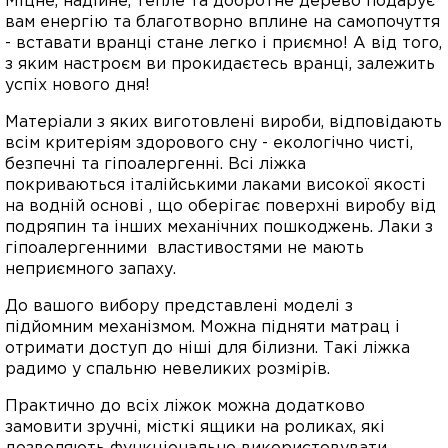
Міцне, надійне, тепле та добротне дерево подарує
вам енергію та благотворно вплине на самопочуття
- вставати вранці стане легко і приємно! А від того,
з яким настроєм ви прокидаєтесь вранці, залежить
успіх нового дня!
Матеріали з яких виготовлені вироби, відповідають
всім критеріям здорового сну - екологічно чисті,
безпечні та гіпоалергенні. Всі ліжка
покриваються італійськими лаками високої якості
на водній основі , що оберігає поверхні виробу від
подряпин та інших механічних пошкоджень. Лаки з
гіпоалергенними властивостями не мають
неприємного запаху.
До вашого вибору представлені моделі з
підйомним механізмом. Можна підняти матрац і
отримати доступ до ніші для білизни. Такі ліжка
радимо у спальню невеликих розмірів.
Практично до всіх ліжок можна додатково
замовити зручні, місткі ящики на роликах, які