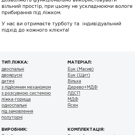
дозволяють функціонально використовувати
вільний простір, при цьому не ускладнюючи вологе
прибирання під ліжком.
У нас ви отримаєте турботу та індивідуальний
підхід до кожного клієнта!
ТИП ЛІЖКА:
МАТЕРІАЛ:
двоспальні
Бук (Масив)
двоярусні
Бук (Щит)
дитячі
Вільха
з підйомним механізмом
Дерево+МДФ
з розсувною системою
ЛДСП
ліжка-горища
МДФ
односпальні
Ясен
під замовлення
полуторні
ВИРОБНИК:
КОМПЛЕКТАЦІЯ: