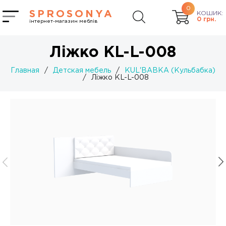
0
SPROSONYA
КОШИК:
0
грн.
інтернет-магазин меблів
Ліжко KL-L-008
Главная
/
Детская мебель
/
KUL'BABKA (Кульбабка)
/
Ліжко KL-L-008