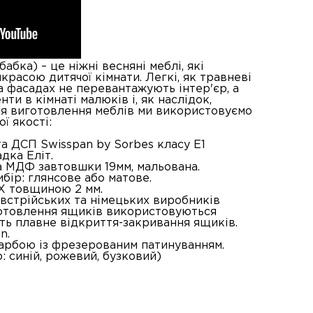
бка) – це ніжні весняні меблі, які
красою дитячої кімнати. Легкі, як травневі
а фасадах не перевантажують інтер'єр, а
ти в кімнаті малюків і, як наслідок,
я виготовлення меблів ми використовуємо
ї якості:
та ДСП Swisspan by Sorbes класу Е1
дка Еліт.
а МДФ завтовшки 19мм, мальована.
бір: глянсове або матове.
Х товщиною 2 мм.
австрійських та німецьких виробників
готовлення ящиків використовуються
ють плавне відкриття-закривання ящиків.
n.
арбою із фрезерованим патинуванням.
: синій, рожевий, бузковий)