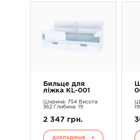
Бильце для
Ш
ліжка KL-001
0
Ширина: 754 Висота:
Ш
362 Глибина: 19
19
2 347 грн.
3
ДОКЛАДНІШЕ