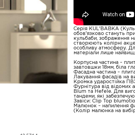
Серія KUL'BABKA (Кульба
обов'язково стануть при
кульбаби, зображення н
створюють колірні акцен
особливу атмосферу. Дл
матеріали лише найвищо
Корпусна частина – пли
завтовшки 18мм, біла гла
Фасадна частина – плит
Лакування фасадів на ви
Кромка ударостійка ПВ
Фурнітура від відомих 
Blum та Hefele. Для ви
тандеми, які забезпечу
Завіси: Clip Top blumotio
Малюнок – напилення ф
(Колір малюнка на вибір