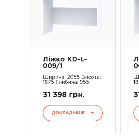
Ліжко KD-L-
Л
009/1
0
Ширина: 2055 Висота:
Ш
1875 Глибина: 955
18
31 398 грн.
3
ДОКЛАДНІШЕ