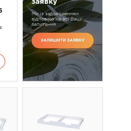
заявку
6
Ми із задоволенням
відповімо на всі Ваші
запитання
:
ЗАЛИШИТИ ЗАЯВКУ