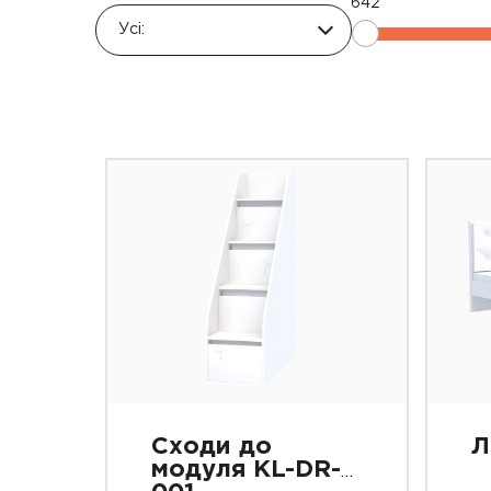
642
Усі:
Сходи до
Л
модуля KL-DR-