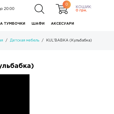
0
КОШИК:
до 20:00
0
грн.
А ТУМБОЧКИ
ШАФИ
АКСЕСУАРИ
ая
/
Детская мебель
/
KUL'BABKA (Кульбабка)
ульбабка)