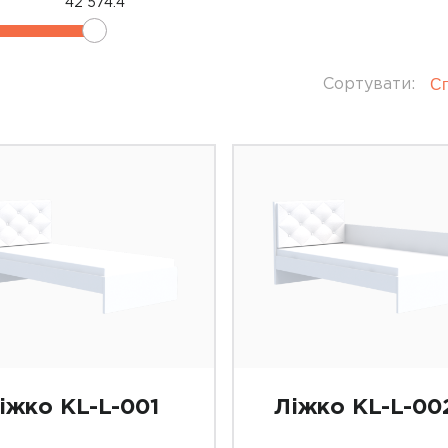
42 574.4
Сп
Сортувати:
іжко KL-L-001
Ліжко KL-L-00