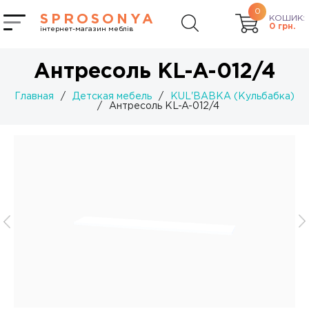
0
SPROSONYA
КОШИК:
0
грн.
інтернет-магазин меблів
Антресоль KL-A-012/4
Главная
/
Детская мебель
/
KUL'BABKA (Кульбабка)
/
Антресоль KL-A-012/4