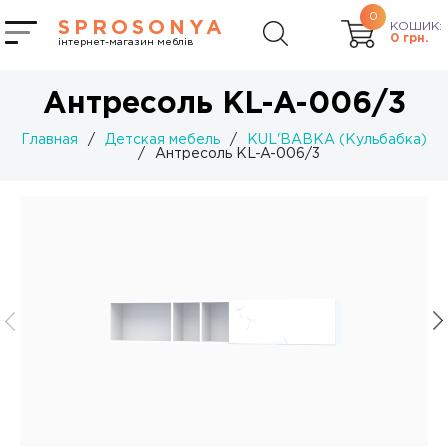
0
SPROSONYA
КОШИК:
0
грн.
інтернет-магазин меблів
Антресоль KL-A-006/3
Главная
/
Детская мебель
/
KUL'BABKA (Кульбабка)
/
Антресоль KL-A-006/3