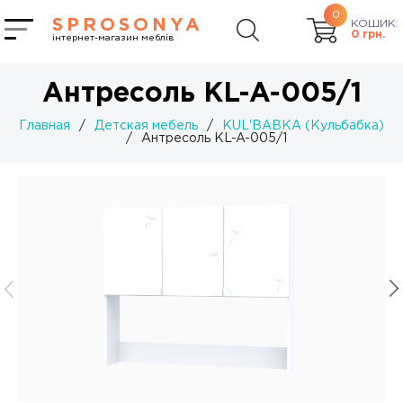
0
SPROSONYA
КОШИК:
0
грн.
інтернет-магазин меблів
Антресоль KL-A-005/1
Главная
/
Детская мебель
/
KUL'BABKA (Кульбабка)
/
Антресоль KL-A-005/1