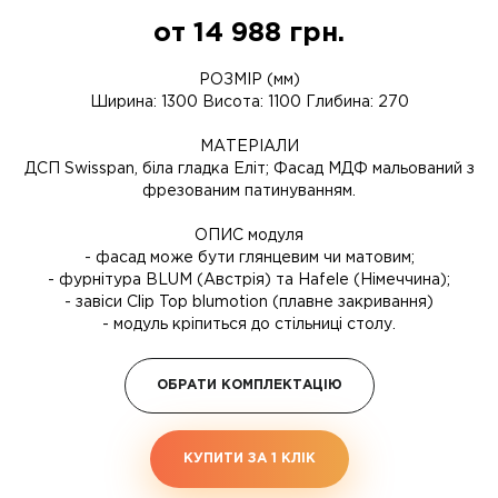
от
14 988
грн.
РОЗМІР (мм)
Ширина: 1300 Висота: 1100 Глибина: 270
МАТЕРІАЛИ
ДСП Swisspan, біла гладка Еліт; Фасад МДФ мальований з
фрезованим патинуванням.
ОПИС модуля
- фасад може бути глянцевим чи матовим;
- фурнітура BLUM (Австрія) та Hafele (Німеччина);
- завіси Clip Top blumotion (плавне закривання)
- модуль кріпиться до стільниці столу.
ОБРАТИ КОМПЛЕКТАЦІЮ
КУПИТИ ЗА 1 КЛIК