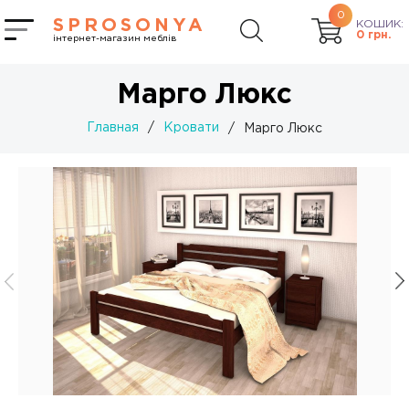
0
SPROSONYA
КОШИК:
0
грн.
інтернет-магазин меблів
Марго Люкс
Главная
/
Кровати
/
Марго Люкс