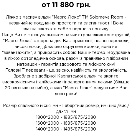
от
11 880
грн.
Ліжко з масиву вільхи "Марго Люкс" ТМ Solomeya Room -
незвичайне поєднання простоти та елегантності! Вона
здатна закохати себе з першого погляду!
Якщо Ви не є шанувальником важких громіздких конструкцій,
"Марго-Люкс" створена для Вас: прямі лінії, плавні переходи,
високі ніжки, дбайливо округлені кромки; вона не
"завантажить", а прикрасить собою Ваш інтер'єр. Вбудована
в ліжко ортопедична основа, разом із правильно підібраним
матрацом - гарантія здорового та якісного сну!
Головні її переваги - це, звісно, ​​надійність та екологічність.
Зроблене з добірної Карпатської вільхи та вкрите
високоякісними італійськими гіпоалергенними лаками (більше
20 відтінків на вибір), ліжко "Марго-Люкс" радуватиме Вас
довгі роки!
Розмір спального місця, мм - Габартний розмір, мм шир./вис./
дл.-гл., мм
1800*2000 - 1885/875/2080
1600*2000 - 1685/875/2080
1400*2000 - 1485/875/2080