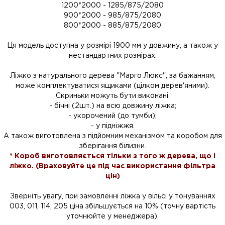
1200*2000 - 1285/875/2080
900*2000 - 985/875/2080
800*2000 - 885/875/2080
Ця модель доступна у розмірі 1900 мм у довжину, а також у
нестандартних розмірах.
Ліжко з натурального дерева "Марго Люкс", за бажанням,
може комплектуватися ящиками (цілком дерев'яними).
Скриньки можуть бути виконані:
- бічні (2шт.) на всю довжину ліжка;
- укорочений (до тумби);
- у підніжжя.
А також виготовлена ​​з підйомним механізмом та коробом для
зберігання білизни.
* Короб виготовляється тільки з того ж дерева, що і
ліжко. (Враховуйте це під час використання фільтра
цін)
Зверніть увагу, при замовленні ліжка у вільсі у тонуваннях
003, 011, 114, 205 ціна збільшується на 10% (точну вартість
уточнюйте у менеджера).