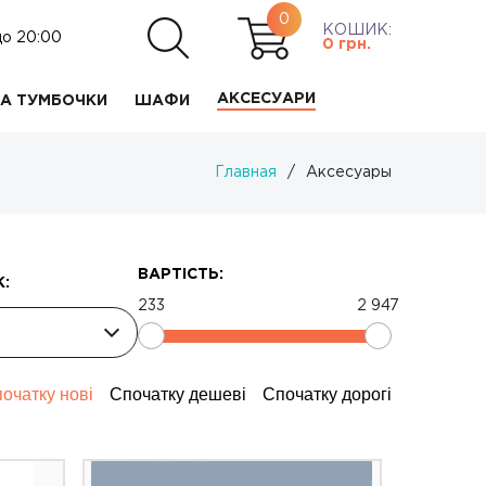
0
КОШИК:
до 20:00
0
грн.
АКСЕСУАРИ
А ТУМБОЧКИ
ШАФИ
Главная
/
Аксесуары
ВАРТІСТЬ:
:
233
2 947
очатку нові
Спочатку дешеві
Спочатку дорогі