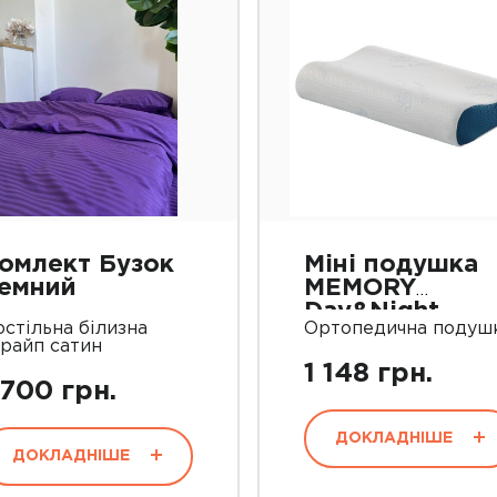
омлект Бузок
Міні подушка
емний
MEMORY
Day&Night
стільна білизна
Ортопедична подуш
трайп сатин
1 148 грн.
 700 грн.
ДОКЛАДНІШЕ
ДОКЛАДНІШЕ