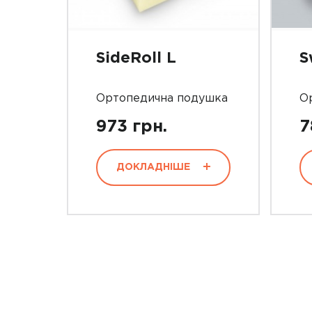
SideRoll L
S
Ортопедична подушка
О
973 грн.
7
ДОКЛАДНІШЕ