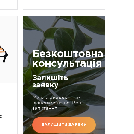
Безкоштовна
консультація
Залишіть
заявку
Ми із задоволенням
відповімо на всі Ваші
запитання
с
ЗАЛИШИТИ ЗАЯВКУ