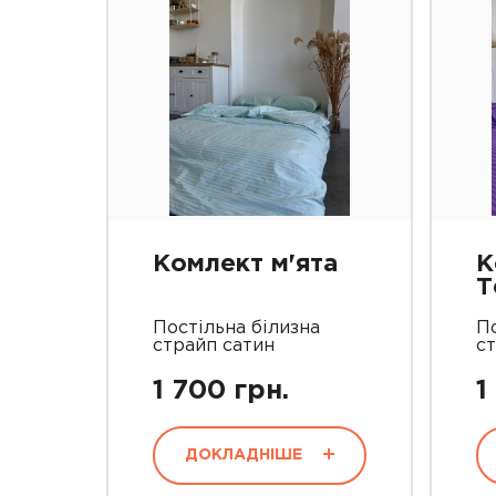
Комлект м'ята
К
Т
Постільна білизна
По
страйп сатин
с
1 700 грн.
1
ДОКЛАДНІШЕ