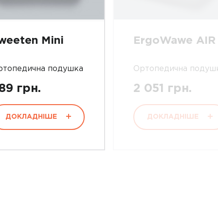
weeten Mini
ErgoWawe AIR
ртопедична подушка
Ортопедична подуш
89 грн.
2 051 грн.
ДОКЛАДНІШЕ
ДОКЛАДНІШЕ