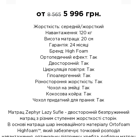
от
5 996
грн.
8 565
Жорсткість: середній/жорсткий
Навантаження: 120 кг
Висота матраца: 20 см
Гарантія: 24 місяці
Бренд: High Foam
Ортопедичний ефект: Так
Двосторонній: Так
Циркуляція повітря: Так
Гіпоалергенний: Так
Різностороння жорсткість: Так
Чохол на змійці: Так
Кокосова койра: Так
Чохол придатний для прання: Так
Матрац Zephyr Lazy Sufle - двосторонній безпружинний
матрац з різним ступенем жорсткості сторін.
В основі матраца шар інноваційного матеріалу Ortofoam
Highfoam™, який забезпечує точковий розподіл