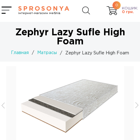
0
SPROSONYA
КОШИК:
0
грн.
інтернет-магазин меблів
Zephyr Lazy Sufle High
Foam
Главная
/
Матрасы
/
Zephyr Lazy Sufle High Foam