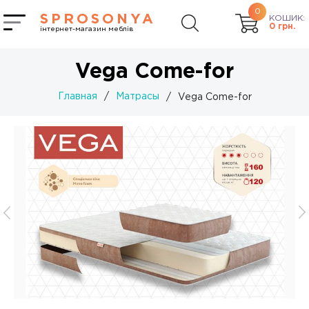
0
SPROSONYA
КОШИК:
0
грн.
інтернет-магазин меблів
Vega Come-for
Главная
/
Матрасы
/
Vega Come-for