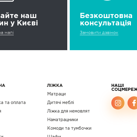
дайте наш
Безкоштовна
ин у Києві
консультація
а мапі
Замовити дзвінок
НА
ЛІЖКА
НАШІ
СОЦМЕРЕ
с
Матраци
а та оплата
Дитячі меблі
я
Ліжка для немовлят
Наматрацники
Комоди та тумбочки