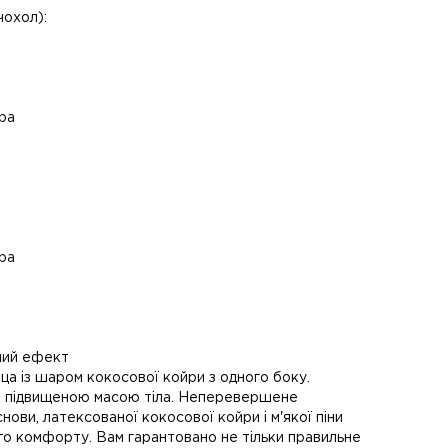
чохол):
ра
ра
ний ефект
а із шаром кокосової койри з одного боку.
із підвищеною масою тіла. Неперевершене
ови, латексованої кокосової койри і м'якої піни
ого комфорту. Вам гарантовано не тільки правильне