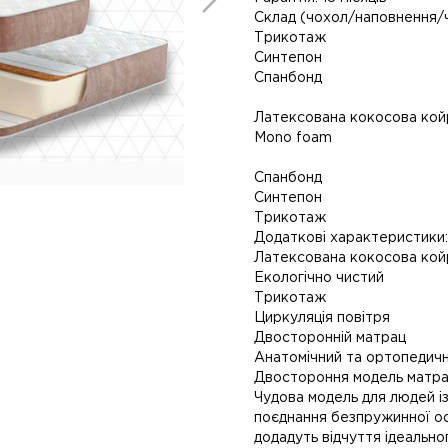
Склад (чохол/наповнення/
Трикотаж
Синтепон
Спанбонд
Латексована кокосова кой
Mono foam
Спанбонд
Синтепон
Трикотаж
Додаткові характеристики:
Латексована кокосова кой
Екологічно чистий
Трикотаж
Циркуляція повітря
Двосторонній матрац
Анатомічний та ортопедич
Двостороння модель матрац
Чудова модель для людей 
поєднання безпружинної осн
додадуть відчуття ідеальн