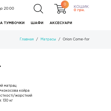
0
КОШИК:
до 20:00
0
грн.
А ТУМБОЧКИ
ШАФИ
АКСЕСУАРИ
Главная
/
Матрасы
/
Orion Come-for
.
ий матрац
+кокосова койра
рсткості/жорсткий
 130 кг