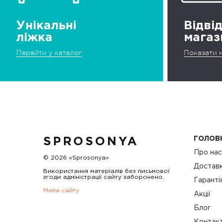
Унікальні
Відві
ліжка
магаз
Перейти у каталог
Показати н
ГОЛОВ
SPROSONYA
Про на
© 2026 «Sprosonya»
Доставк
Використання матеріалів без письмової
згоди адміністрації сайту заборонено.
Гаранті
Мапа сайту
Акції
Блог