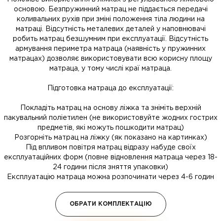
основою. Безпружинний матрац не піддається передачі
коливальних рухів при зміні положення тіла людини на
матраці. Відсутність металевих деталей у наповнювачі
робить матрац безшумним при експлуатації. Відсутність
армування периметра матраца (наявність у пружинних
матрацах) дозволяє використовувати всю корисну площу
матраца, у тому числі краї матраца.
Підготовка матраца до експлуатації:
Покладіть матрац на основу ліжка та зніміть верхній
пакувальний поліетилен (не використовуйте жодних гострих
предметів, які можуть пошкодити матрац)
Розгорніть матрац на ліжку (як показано на картинках)
Під впливом повітря матрац відразу набуде своїх
експлуатаційних форм (повне відновлення матраца через 18-
24 години після зняття упаковки)
Експлуатацію матраца можна розпочинати через 4-6 годин
ОБРАТИ КОМПЛЕКТАЦІЮ