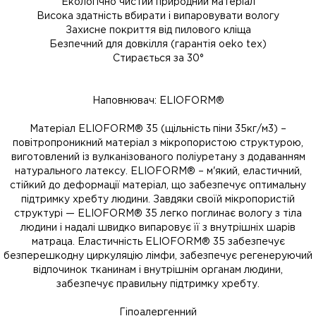
Екологічно чистий природний матеріал
Висока здатність вбирати і випаровувати вологу
Захисне покриття від пилового кліща
Безпечний для довкілля (гарантія oeko tex)
Стирається за 30°
Наповнювач: ELIOFORM®
Матеріал ELIOFORM® 35 (щільність піни 35кг/м3) –
повітропроникний матеріал з мікропористою структурою,
виготовлений із вулканізованого поліуретану з додаванням
натурального латексу. ELIOFORM® – м'який, еластичний,
стійкий до деформації матеріал, що забезпечує оптимальну
підтримку хребту людини. Завдяки своїй мікропористій
структурі — ELIOFORM® 35 легко поглинає вологу з тіла
людини і надалі швидко випаровує її з внутрішніх шарів
матраца. Еластичність ELIOFORM® 35 забезпечує
безперешкодну циркуляцію лімфи, забезпечує регенеруючий
відпочинок тканинам і внутрішнім органам людини,
забезпечує правильну підтримку хребту.
Гіпоалергенний