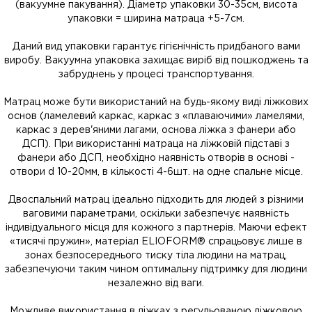
(вакуумне пакування). Діаметр упаковки 30-35см, висота
упаковки = ширина матраца +5-7см.
Даний вид упаковки гарантує гігієнічність придбаного вами
виробу. Вакуумна упаковка захищає виріб від пошкоджень та
забруднень у процесі транспортування.
Матрац може бути використаний на будь-якому виді ліжкових
основ (ламелевий каркас, каркас з «плаваючими» ламелями,
каркас з дерев'яними лагами, основа ліжка з фанери або
ДСП). При використанні матраца на ліжковій підставі з
фанери або ДСП, необхідно наявність отворів в основі -
отвори d 10-20мм, в кількості 4-6шт. на одне спальне місце.
Двоспальний матрац ідеально підходить для людей з різними
ваговими параметрами, оскільки забезпечує наявність
індивідуального місця для кожного з партнерів. Маючи ефект
«тисячі пружин», матеріал ELIOFORM® спрацьовує лише в
зонах безпосереднього тиску тіла людини на матрац,
забезпечуючи таким чином оптимальну підтримку для людини
незалежно від ваги.
Можливе використання в ліжках з регульованою ліжковою