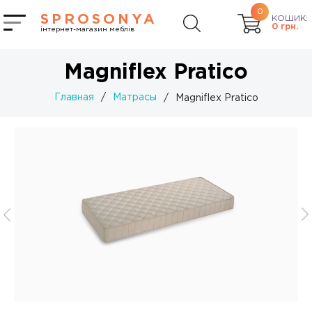
0
SPROSONYA
КОШИК:
0
грн.
інтернет-магазин меблів
Magniflex Pratico
Главная
/
Матрасы
/
Magniflex Pratico