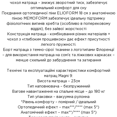
чохол матраца – знижує зворотний тиск, забезпечує
оптимальний комфорт для сну
Поєднання ортопедичної піни ELIOFORM 18 см з анатомічною
піною MEMOFORM забезпечує ідеальну підтримку
фізіологічних вигинів хребта (особливо в поперековому
відділі), без зайвої жорсткості
Конструкція матраца - комбінування різних матеріалів +
чохол з «глибоким прошивкою» дає ефект присутності
легкого пружності.
Борт матраца з темно-сірої тканини з логотипами Флоренції
– для використання матраца на сом'є та ліжкових каркасах –
менше схильний до забруднення та затирання
Технічні та експлуатаційні характеристики комфортний
матрац Magni 9:
Висота матраца – 23см
Тип наповнювача – безпружинний
Вагове навантаження на спальне місце – до 180 кг
Тип упаковки – вакуумна рулонна
*Рівень комфорту – помірний / ідеальний
Ортопедичний ефект – max***/**** (max 5*)
Анатомічний ефект – max**/**** (max 5*)