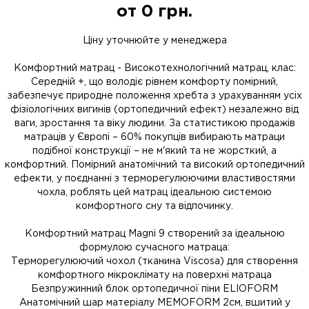
от
0
грн.
Ціну уточнюйте у менеджера
Комфортний матрац - Високотехнологічний матрац, клас:
Середній +, що володіє рівнем комфорту помірний,
забезпечує природне положення хребта з урахуванням усіх
фізіологічних вигинів (ортопедичний ефект) незалежно від
ваги, зростання та віку людини. За статистикою продажів
матраців у Європі – 60% покупців вибирають матраци
подібної конструкції – не м'який та не жорсткий, а
комфортний. Помірний анатомічний та високий ортопедичний
ефекти, у поєднанні з терморегулюючими властивостями
чохла, роблять цей матрац ідеальною системою
комфортного сну та відпочинку.
Комфортний матрац Magni 9 створений за ідеальною
формулою сучасного матраца:
Терморегулюючий чохол (тканина Viscosa) для створення
комфортного мікроклімату на поверхні матраца
Безпружинний блок ортопедичної піни ELIOFORM
Анатомічний шар матеріалу MEMOFORM 2см, вшитий у