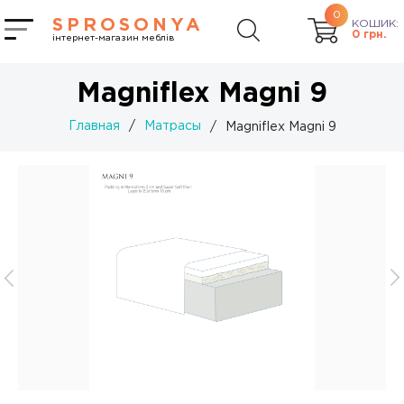
0
SPROSONYA
КОШИК:
0
грн.
інтернет-магазин меблів
Magniflex Magni 9
Главная
/
Матрасы
/
Magniflex Magni 9