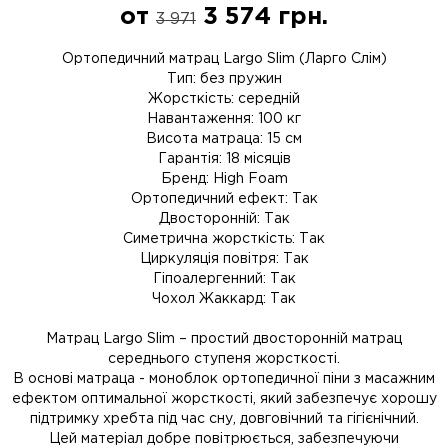
от
3 574
грн.
3 971
Ортопедичний матрац Largo Slim (Ларго Слім)
Тип: без пружин
Жорсткість: середній
Навантаження: 100 кг
Висота матраца: 15 см
Гарантія: 18 місяців
Бренд: High Foam
Ортопедичний ефект: Так
Двосторонній: Так
Симетрична жорсткість: Так
Циркуляція повітря: Так
Гіпоалергенний: Так
Чохол Жаккард: Так
Матрац Largo Slim – простий двосторонній матрац
середнього ступеня жорсткості.
В основі матраца - моноблок ортопедичної піни з масажним
ефектом оптимальної жорсткості, який забезпечує хорошу
підтримку хребта під час сну, довговічний та гігієнічний.
Цей матеріал добре повітрюється, забезпечуючи