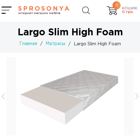
0
SPROSONYA
КОШИК:
0
грн.
інтернет-магазин меблів
Largo Slim High Foam
Главная
/
Матрасы
/
Largo Slim High Foam