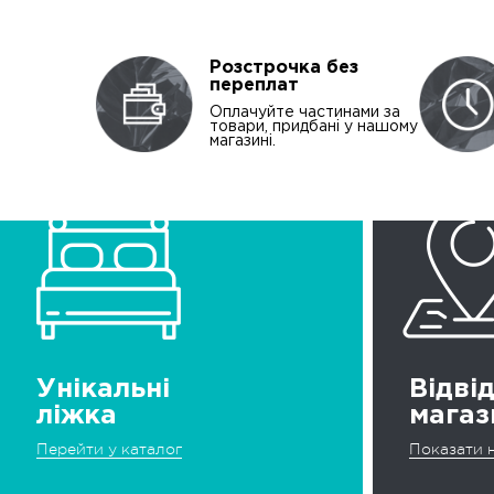
Розстрочка без
переплат
Оплачуйте частинами за
товари, придбані у нашому
магазині.
Унікальні
Відві
ліжка
магаз
Перейти у каталог
Показати н