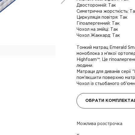
Двосторонній: Так
Симетрична жорсткість: Т
Циркуляція повітря: Так
Гіпоалергенний: Так
Чохол на змійці: Так
Чохол Жаккард: Так
Тонкий матрац Emerald Sma
моноблока з м'якої ортопе
Highfoam™. Це гіпоалерген
людини.
Матраци для диванів серії 
пом'якшити поверхню матра
Чохол із стьобаного об'ємно
ОБРАТИ КОМПЛЕКТА
Можлива розстрочка