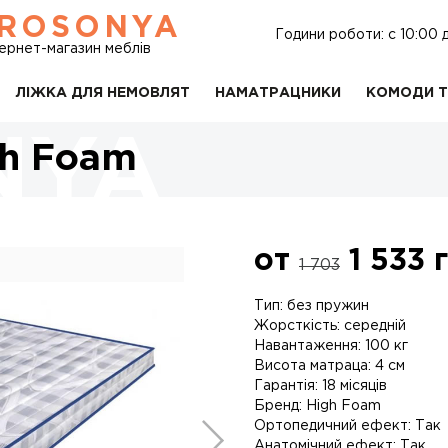
ROSONYA
Години роботи: c 10:00 
тернет-магазин меблів
ЛІЖКА ДЛЯ НЕМОВЛЯТ
НАМАТРАЦНИКИ
КОМОДИ Т
gh Foam
от
1 533
г
1 703
Тип: без пружин
Жорсткість: середній
Навантаження: 100 кг
Висота матраца: 4 см
Гарантія: 18 місяців
Бренд: High Foam
Ортопедичний ефект: Так
Анатомічний ефект: Так