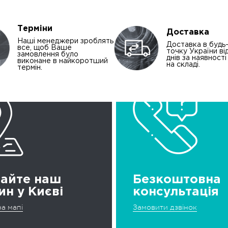
Терміни
Доставка
Наші менеджери зроблять
Доставка в будь
все, щоб Ваше
точку України від
замовлення було
днів за наявност
виконане в найкоротший
на складі.
термін.
дайте наш
Безкоштовна
ин у Києві
консультація
а мапі
Замовити дзвінок