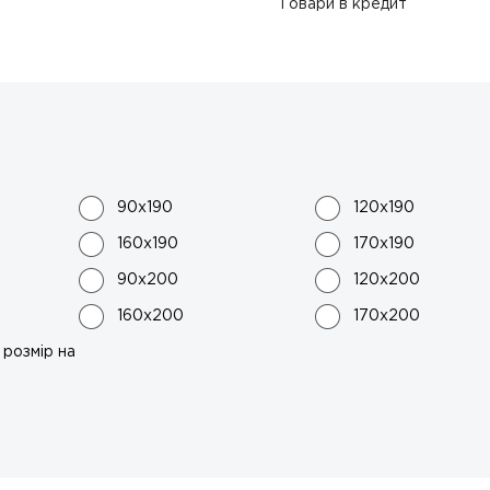
Товари в кредит
90x190
120x190
160x190
170x190
90x200
120x200
160x200
170x200
розмір на