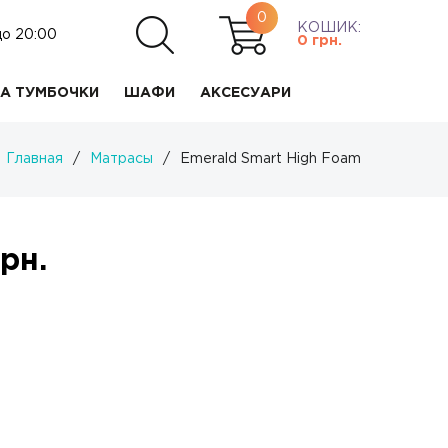
0
КОШИК:
до 20:00
0
грн.
А ТУМБОЧКИ
ШАФИ
АКСЕСУАРИ
Главная
/
Матрасы
/
Emerald Smart High Foam
рн.