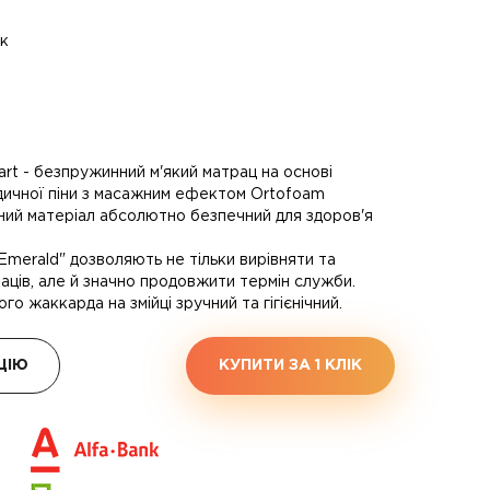
ак
rt - безпружинний м'який матрац на основі
дичної піни з масажним ефектом Ortofoam
ний матеріал абсолютно безпечний для здоров'я
"Emerald" дозволяють не тільки вирівняти та
ців, але й значно продовжити термін служби.
го жаккарда на змійці зручний та гігієнічний.
ЦІЮ
КУПИТИ ЗА 1 КЛIК