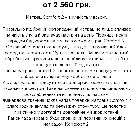
от
2 560
грн.
Матрац Comfort 2 – зручність у всьому
Правильно підібраний ортопедичний матрац не лише впливає
на якість сну, а й визначає настрій на день. Прокидатися із
зарядом бадьорості та сил допоможе матрац Comfort 2.
Основний елемент конструкції, що діє, — пружинний блок
середньої жорсткості Мульті Боннель. Завдяки спеціальній
обробці такі пружини мають особливу витривалість, тобто
прослужать довго і бездоганно.
Сон на матраці Comfort 2 гарантовано зніме напругу м'язів та
забезпечить підтримку хребетного стовпа.
У складі матраца присутні два прошарки термоповсть і піни з
масажним ефектом. Таке наповнення сприяє максимальному
розслабленню та відпочинку під час сну.
Жакардова тканина чохла надає поверхні матраца Comfort 2
благородний вигляд та рельєфну структуру. Це полотно
практично у догляді та довговічне у використанні.
Ранок гарантовано буде сповнений позитивних емоцій з
матрацом Комфорт 2.