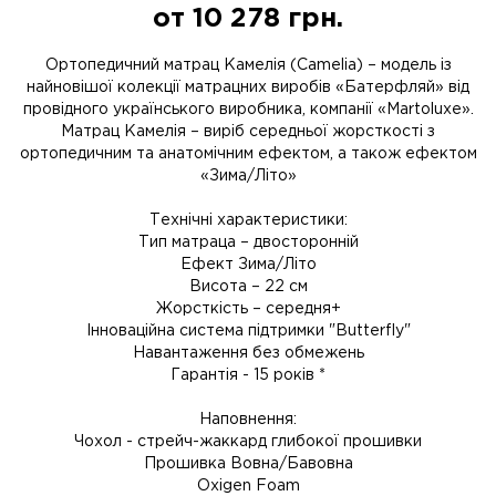
от
10 278
грн.
Ортопедичний матрац Камелія (Camelia) – модель із
найновішої колекції матрацних виробів «Батерфляй» від
провідного українського виробника, компанії «Martoluxe».
Матрац Камелія – виріб середньої жорсткості з
ортопедичним та анатомічним ефектом, а також ефектом
«Зима/Літо»
Технічні характеристики:
Тип матраца – двосторонній
Ефект Зима/Літо
Висота – 22 см
Жорсткість – середня+
Інноваційна система підтримки "Butterfly"
Навантаження без обмежень
Гарантія - 15 років *
Наповнення:
Чохол - стрейч-жаккард глибокої прошивки
Прошивка Вовна/Бавовна
Oxigen Foam