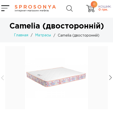
0
SPROSONYA
КОШИК:
0
грн.
інтернет-магазин меблів
Camelia (двосторонній)
Главная
/
Матрасы
/
Camelia (двосторонній)