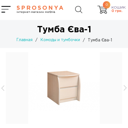
0
SPROSONYA
КОШИК:
0
грн.
інтернет-магазин меблів
Тумба Єва-1
Главная
/
Комоды и тумбочки
/
Тумба Єва-1