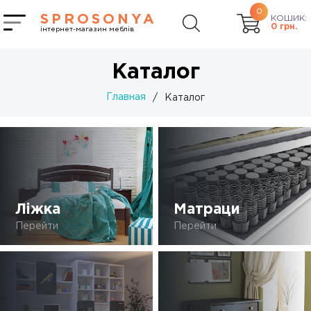
0
SPROSONYA
КОШИК:
0
грн.
інтернет-магазин меблів
Каталог
Главная
/
Каталог
Ліжка
Матраци
Перейти
Перейти