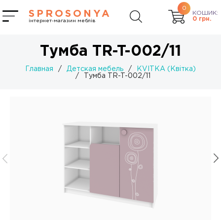
0
SPROSONYA
КОШИК:
0
грн.
інтернет-магазин меблів
Тумба TR-T-002/11
Главная
/
Детская мебель
/
KVITKA (Квітка)
/
Тумба TR-T-002/11