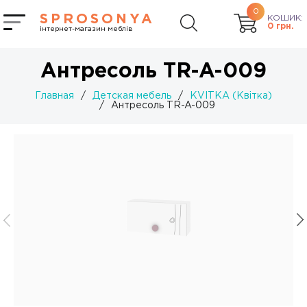
0
SPROSONYA
КОШИК:
0
грн.
інтернет-магазин меблів
Антресоль TR-A-009
Главная
/
Детская мебель
/
KVITKA (Квітка)
/
Антресоль TR-A-009