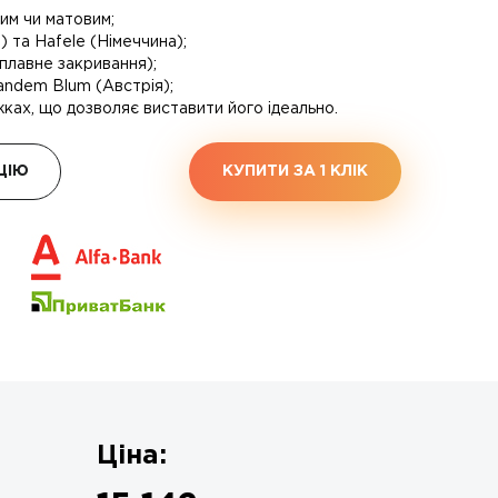
им чи матовим;
 та Hafele (Німеччина);
 (плавне закривання);
andem Blum (Австрія);
ках, що дозволяє виставити його ідеально.
ЦІЮ
КУПИТИ ЗА 1 КЛIК
Ціна: