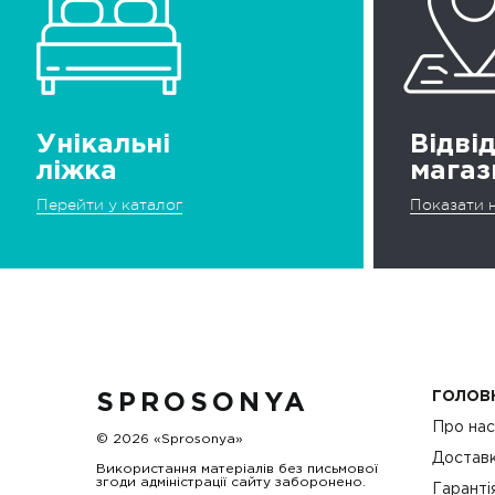
Унікальні
Відві
ліжка
магаз
Перейти у каталог
Показати н
ГОЛОВ
SPROSONYA
Про на
© 2026 «Sprosonya»
Доставк
Використання матеріалів без письмової
згоди адміністрації сайту заборонено.
Гаранті