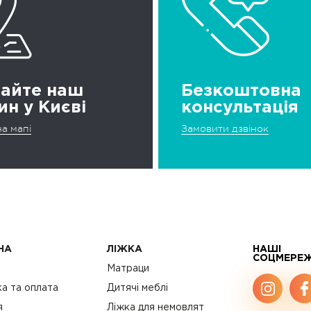
дайте наш
Безкоштовна
ин у Києві
консультація
а мапі
Замовити дзвінок
НА
ЛІЖКА
НАШІ
СОЦМЕРЕ
с
Матраци
а та оплата
Дитячі меблі
я
Ліжка для немовлят