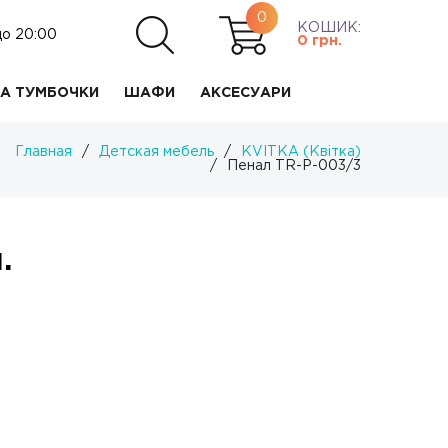
0
КОШИК:
до 20:00
0
грн.
А ТУМБОЧКИ
ШАФИ
АКСЕСУАРИ
Главная
/
Детская мебель
/
KVITKA (Квітка)
/
Пенал TR-P-003/3
.