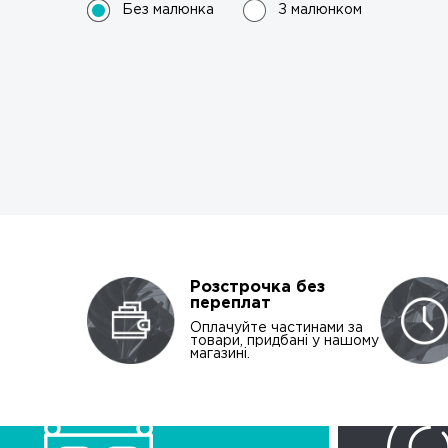
Без малюнка
З малюнком
Розстрочка без
переплат
Оплачуйте частинами за
товари, придбані у нашому
магазині.