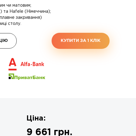
им чи матовим;
 та Hafele (Німеччина);
 (плавне закривання)
ниці столу.
ЦІЮ
КУПИТИ ЗА 1 КЛIК
Ціна:
9 661
грн.