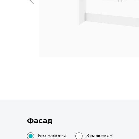
Фасад
Без малюнка
З малюнком