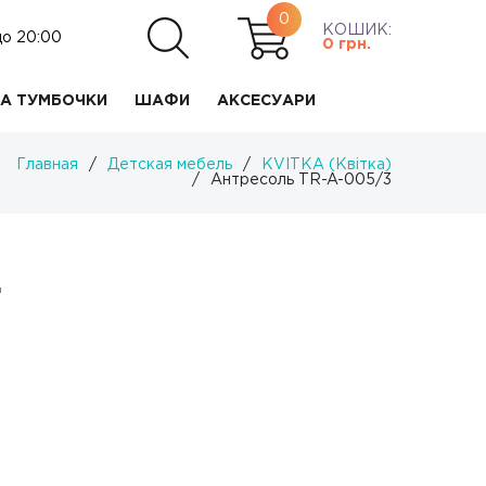
0
КОШИК:
до 20:00
0
грн.
А ТУМБОЧКИ
ШАФИ
АКСЕСУАРИ
Главная
/
Детская мебель
/
KVITKA (Квітка)
/
Антресоль TR-A-005/3
.