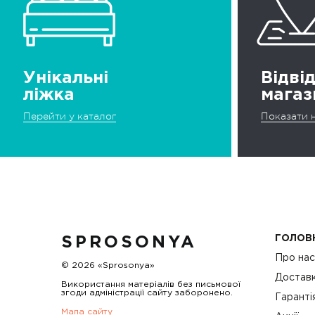
Унікальні
Відві
ліжка
магаз
Перейти у каталог
Показати н
ГОЛОВ
SPROSONYA
Про на
© 2026 «Sprosonya»
Доставк
Використання матеріалів без письмової
згоди адміністрації сайту заборонено.
Гаранті
Мапа сайту