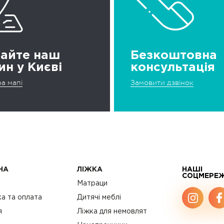
дайте наш
Безкоштовна
ин у Києві
консультація
а мапі
Замовити дзвінок
НА
ЛІЖКА
НАШІ
СОЦМЕРЕ
с
Матраци
а та оплата
Дитячі меблі
я
Ліжка для немовлят