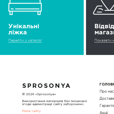
Унікальні
Відві
ліжка
магаз
Перейти у каталог
Показати н
ГОЛОВ
SPROSONYA
Про на
© 2026 «Sprosonya»
Доставк
Використання матеріалів без письмової
згоди адміністрації сайту заборонено.
Гаранті
Мапа сайту
Акції