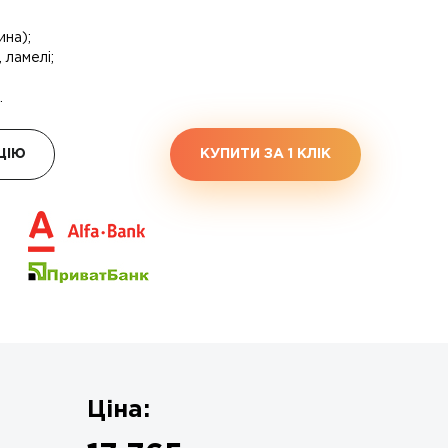
ина);
 ламелі;
.
ЦІЮ
КУПИТИ ЗА 1 КЛIК
Ціна: