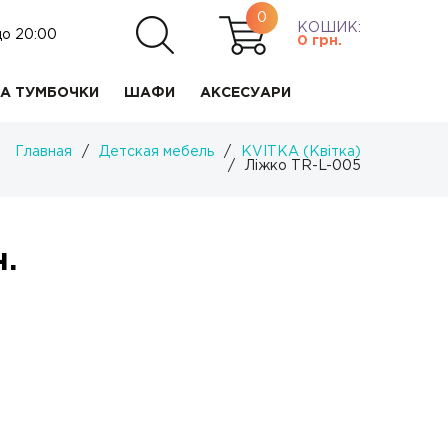
0
КОШИК:
до 20:00
0
грн.
А ТУМБОЧКИ
ШАФИ
АКСЕСУАРИ
Главная
/
Детская мебель
/
KVITKA (Квітка)
/
Ліжко TR-L-005
.