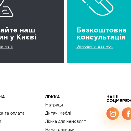
дайте наш
Безкоштовна
ин у Києві
консультація
а мапі
Замовити дзвінок
НА
ЛІЖКА
НАШІ
СОЦМЕРЕ
с
Матраци
а та оплата
Дитячі меблі
я
Ліжка для немовлят
Наматрацники