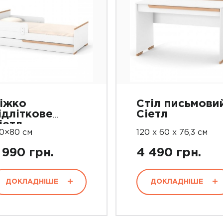
іжко
Стіл письмови
ідліткове
Сіетл
іетл
90×80 см
120 х 60 х 76,3 см
 990 грн.
4 490 грн.
ДОКЛАДНІШЕ
ДОКЛАДНІШЕ