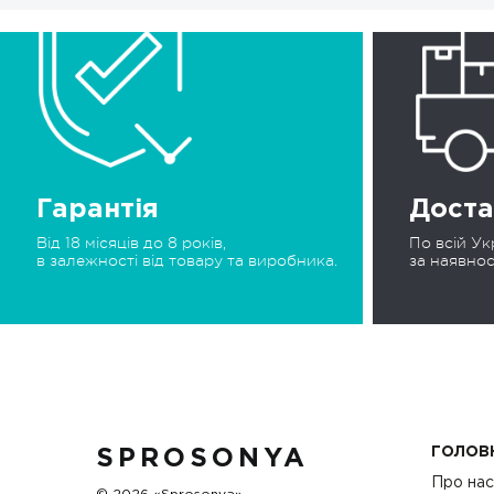
Гарантія
Доста
Від 18 місяців до 8 років,
По всій Укр
в залежності від товару та виробника.
за наявнос
ГОЛОВ
SPROSONYA
Про на