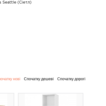
 Seattle (Сіетл)
очатку нові
Спочатку дешеві
Спочатку дорогі