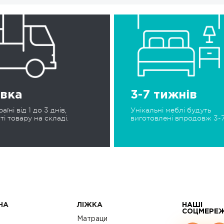
вка
3-7 тижнів
аїні від 1 до 3 днів,
Унікальні меблі будуть
ті товару на складі.
виготовлені ​​впродовж 3-7
НА
ЛІЖКА
НАШІ
СОЦМЕРЕ
с
Матраци