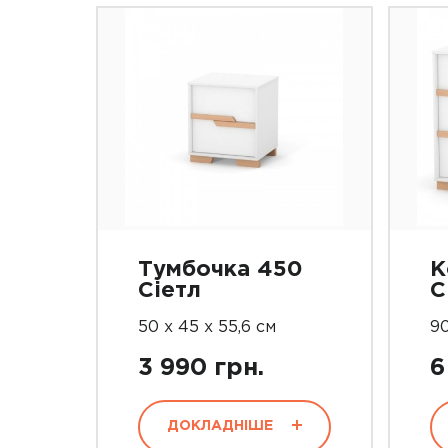
Тумбочка 450
К
Сіетл
С
50 х 45 х 55,6 см
90
3 990 грн.
6
ДОКЛАДНІШЕ