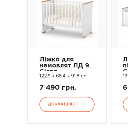
Ліжко для
Л
немовлят ЛД 9
п
Сіетл
С
122,9 х 68,4 х 91,8 см
1
7 490 грн.
6
ДОКЛАДНІШЕ