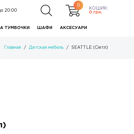
0
КОШИК:
до 20:00
0
грн.
А ТУМБОЧКИ
ШАФИ
АКСЕСУАРИ
Главная
/
Детская мебель
/
SEATTLE (Сіетл)
л)