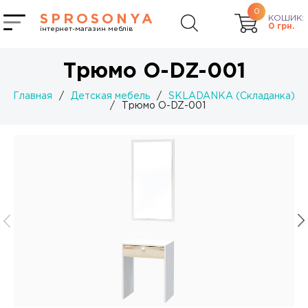
0
SPROSONYA
КОШИК:
0
грн.
інтернет-магазин меблів
Трюмо O-DZ-001
Главная
/
Детская мебель
/
SKLADANKA (Складанка)
/
Трюмо O-DZ-001