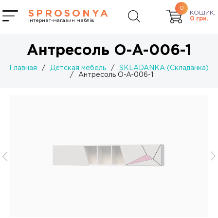
0
SPROSONYA
КОШИК:
0
грн.
інтернет-магазин меблів
Антресоль O-A-006-1
Главная
/
Детская мебель
/
SKLADANKA (Складанка)
/
Антресоль O-A-006-1