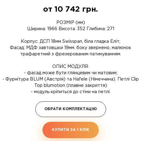
от
10 742
грн.
РОЗМІР (мм)
Ширина: 1966 Висота: 352 Глибина: 271
Корпус: ДСП 18мм Swisspan, біла гладка Еліт;
Фасад: МДФ завтовшки 19мм. боку звернено, малюнок
трафаретний з фрезерованим патинуванням.
ОПИС МОДУЛЯ:
- фасад може бути глянцевим чи матовим;
- Фурнітура BLUM (Австрія) та Hafele (Німеччина). Петлі Clip
Top blumotion (плавне закриття)
- модуль кріпиться до стіни на петлі.
ОБРАТИ КОМПЛЕКТАЦІЮ
КУПИТИ ЗА 1 КЛIК