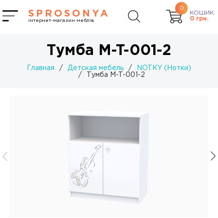
0
SPROSONYA
КОШИК:
0
грн.
інтернет-магазин меблів
Тумба M-T-001-2
Главная
/
Детская мебель
/
NOTKY (Нотки)
/
Тумба M-T-001-2