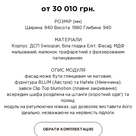
от
30 010
грн.
РОЗМІР (мм)
Ширина: 940 Висота: 1980 Глибина: 940
МАТЕРІАЛИ
Корпус: ДСП Swisspan, біла гладка Еліт; Фасад: МДФ
мальований, малюнок трафаретний з фрезерованим
патинуванням.
ОПИС МОДУЛЯ
фасад може бути глянцевим чи матовим;
фурнітура BLUM (Австрія) та Hafele (Німеччина);
завіси Clip Top blumotion (плавне закривання);
всередині шафа розділена на штанги (короткий одяг) та
полиці;
модуль на регулюючих ніжках, що дозволяє виставити його
ідеально, незважаючи на нерівність підлоги.
ОБРАТИ КОМПЛЕКТАЦІЮ