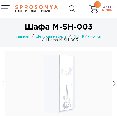
0
SPROSONYA
КОШИК:
0
грн.
інтернет-магазин меблів
Шафа M-SH-003
Главная
/
Детская мебель
/
NOTKY (Нотки)
/
Шафа M-SH-003