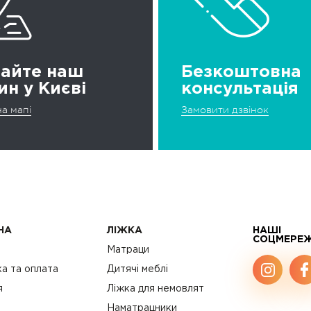
дайте наш
Безкоштовна
ин у Києві
консультація
а мапі
Замовити дзвінок
НА
ЛІЖКА
НАШІ
СОЦМЕРЕ
с
Матраци
а та оплата
Дитячі меблі
я
Ліжка для немовлят
Наматрацники