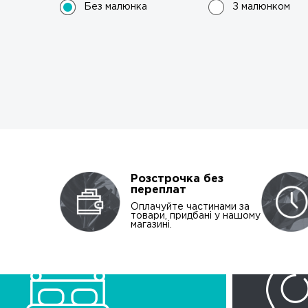
Без малюнка
З малюнком
Розстрочка без
переплат
Оплачуйте частинами за
товари, придбані у нашому
магазині.