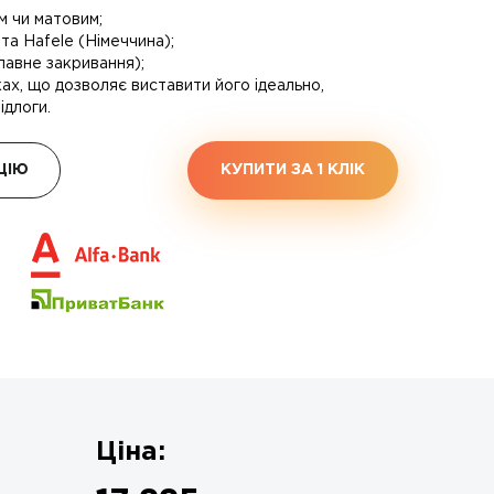
 чи матовим;
та Hafele (Німеччина);
плавне закривання);
ах, що дозволяє виставити його ідеально,
ідлоги.
ЦІЮ
КУПИТИ ЗА 1 КЛIК
Ціна: