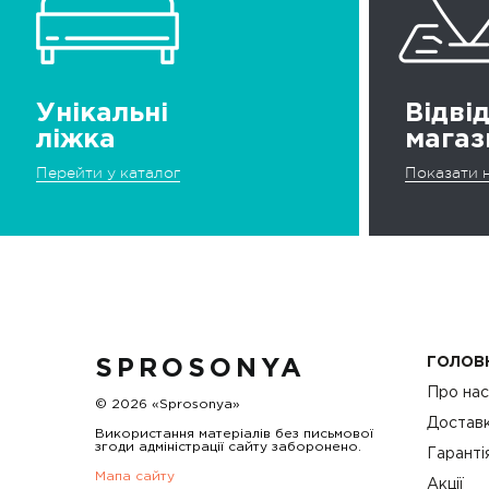
Унікальні
Відві
ліжка
магаз
Перейти у каталог
Показати н
ГОЛОВ
SPROSONYA
Про на
© 2026 «Sprosonya»
Доставк
Використання матеріалів без письмової
згоди адміністрації сайту заборонено.
Гаранті
Мапа сайту
Акції