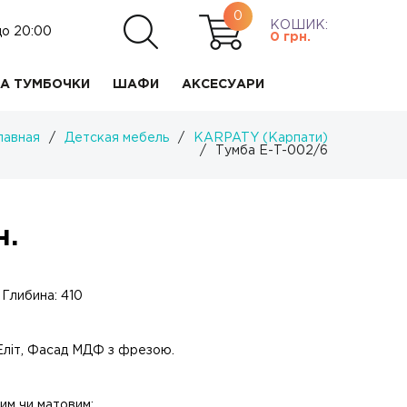
0
КОШИК:
до 20:00
0
грн.
А ТУМБОЧКИ
ШАФИ
АКСЕСУАРИ
лавная
/
Детская мебель
/
KARPATY (Карпати)
/
Тумба Е-T-002/6
н.
 Глибина: 410
 Еліт, Фасад МДФ з фрезою.
им чи матовим;