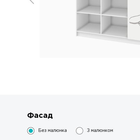
Фасад
Без малюнка
З малюнком