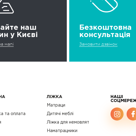
дайте наш
Безкоштовна
ин у Києві
консультація
а мапі
Замовити дзвінок
НА
ЛІЖКА
НАШІ
СОЦМЕРЕ
с
Матраци
а та оплата
Дитячі меблі
я
Ліжка для немовлят
Наматрацники