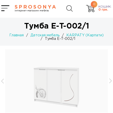
0
SPROSONYA
КОШИК:
0
грн.
інтернет-магазин меблів
Тумба Е-T-002/1
Главная
/
Детская мебель
/
KARPATY (Карпати)
/
Тумба Е-T-002/1