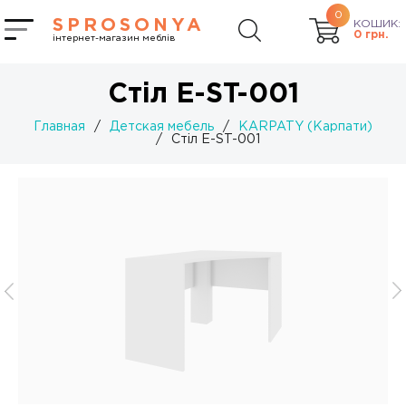
0
SPROSONYA
КОШИК:
0
грн.
інтернет-магазин меблів
Стіл Е-ST-001
Главная
/
Детская мебель
/
KARPATY (Карпати)
/
Стіл Е-ST-001