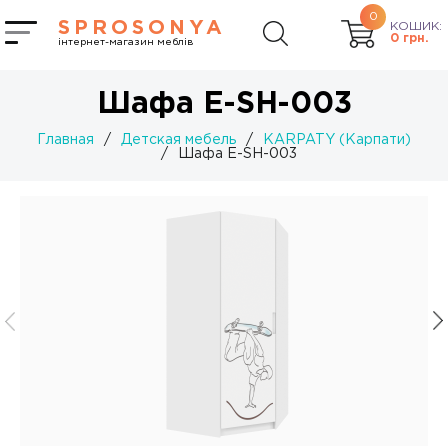
0
SPROSONYA
КОШИК:
0
грн.
інтернет-магазин меблів
Шафа Е-SH-003
Главная
/
Детская мебель
/
KARPATY (Карпати)
/
Шафа Е-SH-003