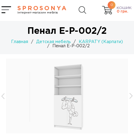
0
SPROSONYA
КОШИК:
0
грн.
інтернет-магазин меблів
Пенал Е-P-002/2
Главная
/
Детская мебель
/
KARPATY (Карпати)
/
Пенал Е-P-002/2