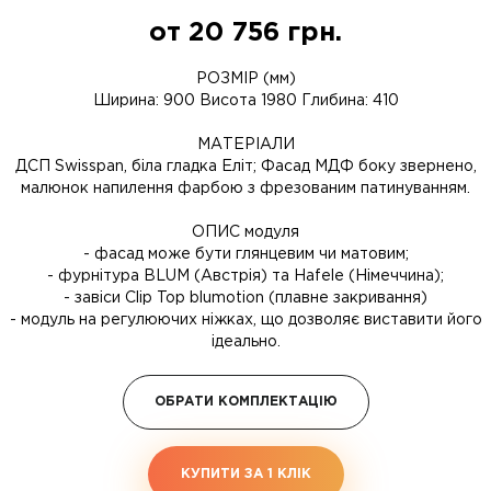
от
20 756
грн.
РОЗМІР (мм)
Ширина: 900 Висота 1980 Глибина: 410
МАТЕРІАЛИ
ДСП Swisspan, біла гладка Еліт; Фасад МДФ боку звернено,
малюнок напилення фарбою з фрезованим патинуванням.
ОПИС модуля
- фасад може бути глянцевим чи матовим;
- фурнітура BLUM (Австрія) та Hafele (Німеччина);
- завіси Clip Top blumotion (плавне закривання)
- модуль на регулюючих ніжках, що дозволяє виставити його
ідеально.
ОБРАТИ КОМПЛЕКТАЦІЮ
КУПИТИ ЗА 1 КЛIК