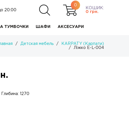
0
КОШИК:
до 20:00
0
грн.
А ТУМБОЧКИ
ШАФИ
АКСЕСУАРИ
лавная
/
Детская мебель
/
KARPATY (Карпати)
/
Ліжко Е-L-004
н.
 Глибина: 1270