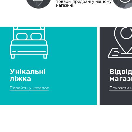
товари, придбані у нашому
магазині.
Унікальні
Відві
ліжка
магаз
Перейти у каталог
Показати н