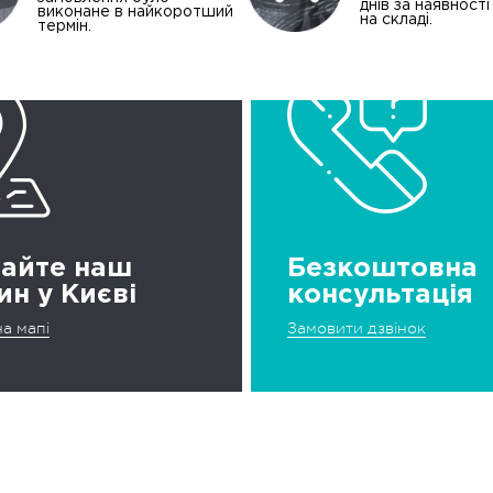
днів за наявност
виконане в найкоротший
на складі.
термін.
дайте наш
Безкоштовна
ин у Києві
консультація
а мапі
Замовити дзвінок