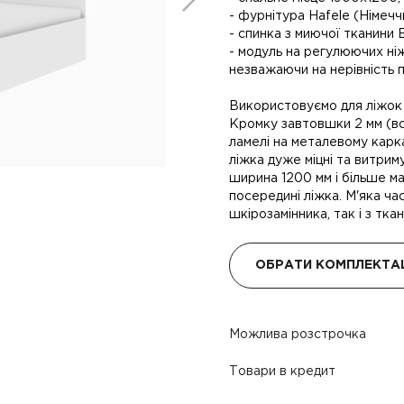
- фурнітура Hafele (Німечч
- спинка з миючої тканини 
- модуль на регулюючих ніж
незважаючи на нерівність п
Використовуємо для ліжок
Кромку завтовшки 2 мм (в
ламелі на металевому карка
ліжка дуже міцні та витрим
ширина 1200 мм і більше ма
посередині ліжка. М'яка час
шкірозамінника, так і з тка
ОБРАТИ КОМПЛЕКТА
Можлива розстрочка
Товари в кредит