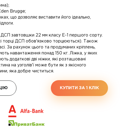
ина);
Eden Brugge;
ках, що дозволяє виставити його ідеально,
ідлоги.
 ДСП завтовшки 22 мм класу Е-1 першого сорту.
сі торці ДСП обов'язково торцюються). Також
сі. За рахунок цього та продуманих кріплень,
ують навантаження понад 150 кг. Ліжка, у яких
ють додаткові дві ніжки, які розташовані
тина на узголів'ї може бути як з якісного
нини, яка добре чиститься.
ЦІЮ
КУПИТИ ЗА 1 КЛIК