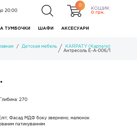
0
КОШИК:
до 20:00
0
грн.
А ТУМБОЧКИ
ШАФИ
АКСЕСУАРИ
лавная
/
Детская мебель
/
KARPATY (Карпати)
/
Антресоль Е-A-006/1
.
Глибина: 270
 Еліт; Фасад МДФ боку звернено, малюнок
ваним патинуванням.