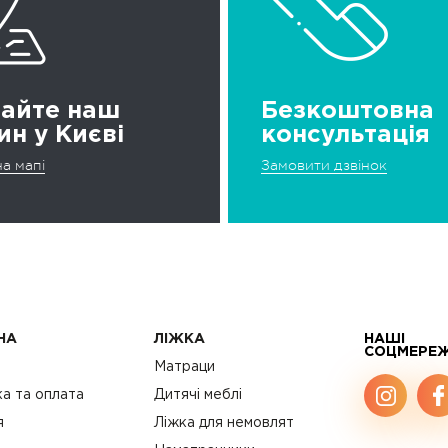
дайте наш
Безкоштовна
ин у Києві
консультація
а мапі
Замовити дзвінок
НА
ЛІЖКА
НАШІ
СОЦМЕРЕ
с
Матраци
а та оплата
Дитячі меблі
я
Ліжка для немовлят