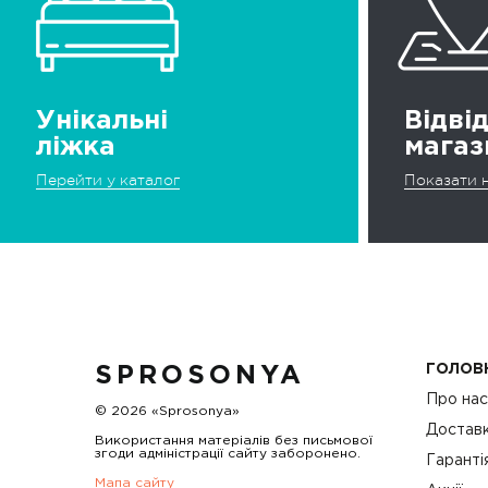
Унікальні
Відві
ліжка
магаз
Перейти у каталог
Показати н
ГОЛОВ
SPROSONYA
Про на
© 2026 «Sprosonya»
Доставк
Використання матеріалів без письмової
згоди адміністрації сайту заборонено.
Гаранті
Мапа сайту