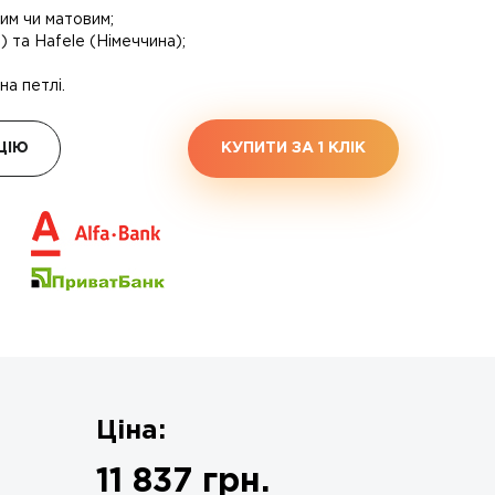
им чи матовим;
 та Hafele (Німеччина);
на петлі.
ЦІЮ
КУПИТИ ЗА 1 КЛIК
Ціна:
11 837
грн.