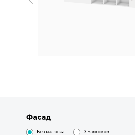
Фасад
Без малюнка
З малюнком