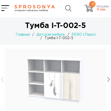
0
SPROSONYA
КОШИК:
0
грн.
інтернет-магазин меблів
Тумба I-T-002-5
Главная
/
Детская мебель
/
PERO (Перо)
/
Тумба I-T-002-5