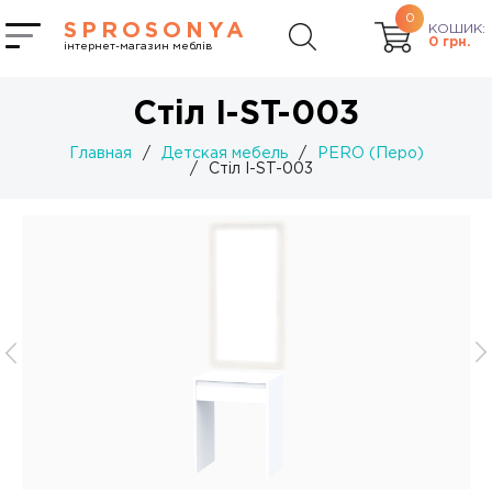
0
SPROSONYA
КОШИК:
0
грн.
інтернет-магазин меблів
Стіл I-ST-003
Главная
/
Детская мебель
/
PERO (Перо)
/
Стіл I-ST-003