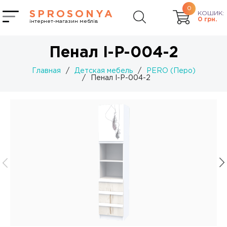
0
SPROSONYA
КОШИК:
0
грн.
інтернет-магазин меблів
Пенал I-P-004-2
Главная
/
Детская мебель
/
PERO (Перо)
/
Пенал I-P-004-2