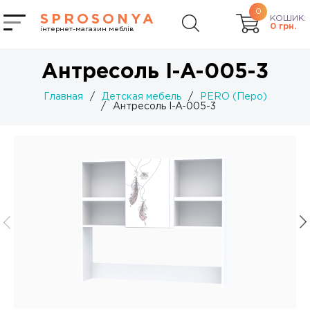
0
SPROSONYA
КОШИК:
0
грн.
інтернет-магазин меблів
Антресоль I-A-005-3
Главная
/
Детская мебель
/
PERO (Перо)
/
Антресоль I-A-005-3