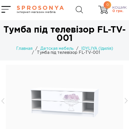
0
SPROSONYA
КОШИК:
0
грн.
інтернет-магазин меблів
Тумба під телевізор FL-TV-
001
Главная
/
Детская мебель
/
IDYLIYA (Ідилія)
/
Тумба під телевізор FL-TV-001