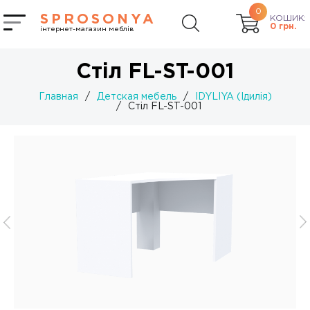
0
SPROSONYA
КОШИК:
0
грн.
інтернет-магазин меблів
Стіл FL-ST-001
Главная
/
Детская мебель
/
IDYLIYA (Ідилія)
/
Стіл FL-ST-001