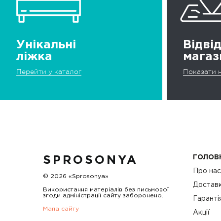
Унікальні
Відві
ліжка
магаз
Перейти у каталог
Показати н
ГОЛОВ
SPROSONYA
Про на
© 2026 «Sprosonya»
Доставк
Використання матеріалів без письмової
згоди адміністрації сайту заборонено.
Гаранті
Мапа сайту
Акції