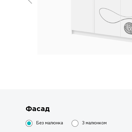
Фасад
Без малюнка
З малюнком