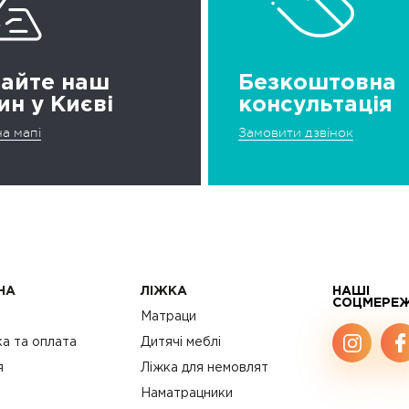
дайте наш
Безкоштовна
ин у Києві
консультація
а мапі
Замовити дзвінок
НА
ЛІЖКА
НАШІ
СОЦМЕРЕ
с
Матраци
а та оплата
Дитячі меблі
я
Ліжка для немовлят
Наматрацники