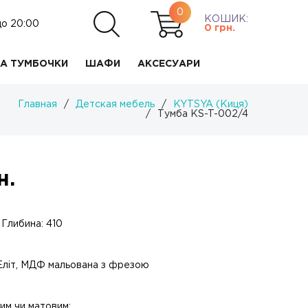
0
КОШИК:
до 20:00
0
грн.
А ТУМБОЧКИ
ШАФИ
АКСЕСУАРИ
Главная
/
Детская мебель
/
KYTSYA (Киця)
/
Тумба KS-T-002/4
н.
 Глибина: 410
 Еліт, МДФ мальована з фрезою
им чи матовим;