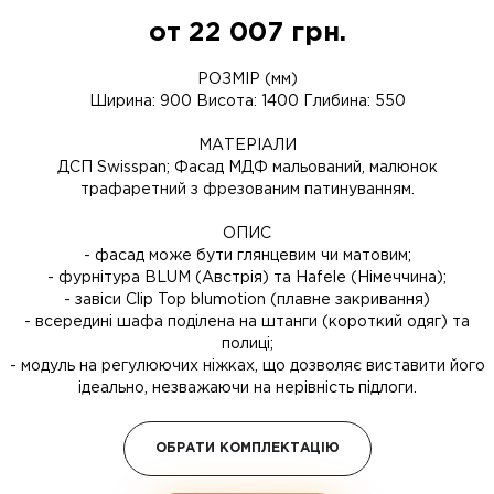
от
22 007
грн.
РОЗМІР (мм)
Ширина: 900 Висота: 1400 Глибина: 550
МАТЕРІАЛИ
ДСП Swisspan; Фасад МДФ мальований, малюнок
трафаретний з фрезованим патинуванням.
ОПИС
- фасад може бути глянцевим чи матовим;
- фурнітура BLUM (Австрія) та Hafele (Німеччина);
- завіси Clip Top blumotion (плавне закривання)
- всередині шафа поділена на штанги (короткий одяг) та
полиці;
- модуль на регулюючих ніжках, що дозволяє виставити його
ідеально, незважаючи на нерівність підлоги.
ОБРАТИ КОМПЛЕКТАЦІЮ