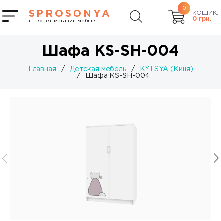
0
SPROSONYA
КОШИК:
0
грн.
інтернет-магазин меблів
Шафа KS-SH-004
Главная
/
Детская мебель
/
KYTSYA (Киця)
/
Шафа KS-SH-004