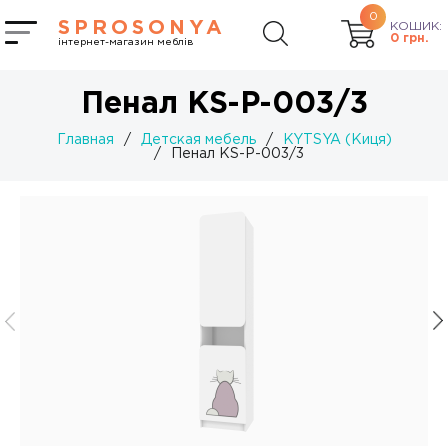
0
SPROSONYA
КОШИК:
0
грн.
інтернет-магазин меблів
Пенал KS-P-003/3
Главная
/
Детская мебель
/
KYTSYA (Киця)
/
Пенал KS-P-003/3