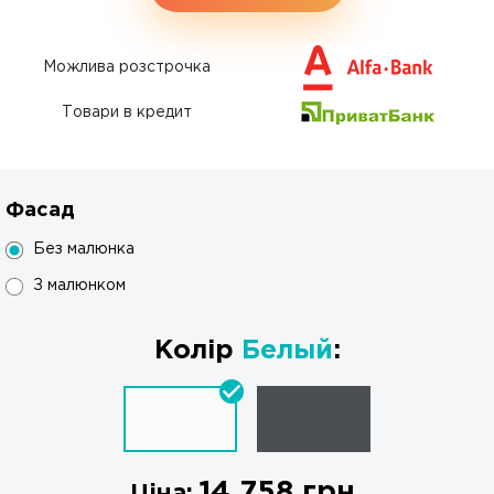
Можлива розстрочка
Товари в кредит
Фасад
Без малюнка
З малюнком
Колір
Белый
:
14 758
грн.