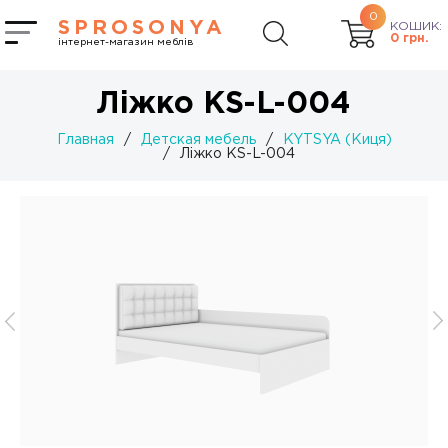
0
SPROSONYA
КОШИК:
0
грн.
інтернет-магазин меблів
Ліжко KS-L-004
Главная
/
Детская мебель
/
KYTSYA (Киця)
/
Ліжко KS-L-004