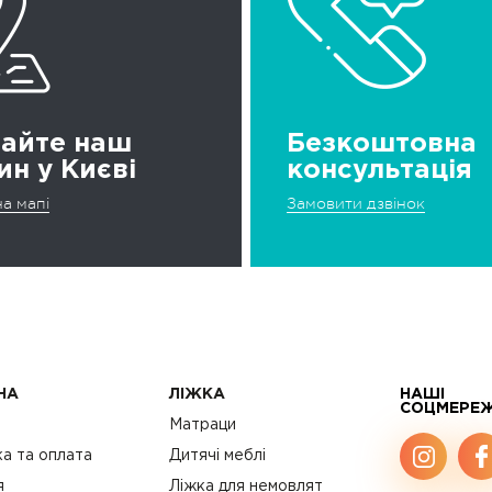
дайте наш
Безкоштовна
ин у Києві
консультація
а мапі
Замовити дзвінок
НА
ЛІЖКА
НАШІ
СОЦМЕРЕ
с
Матраци
а та оплата
Дитячі меблі
я
Ліжка для немовлят