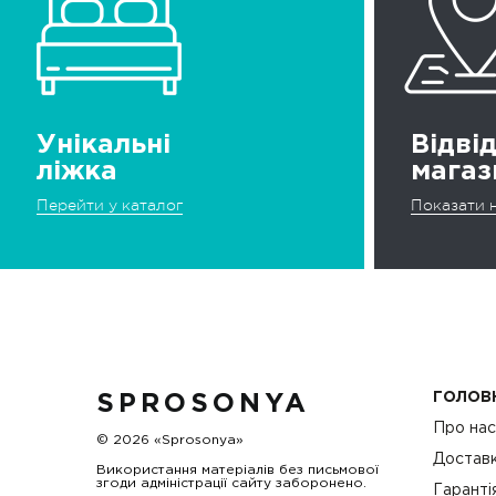
Унікальні
Відві
ліжка
магаз
Перейти у каталог
Показати н
ГОЛОВ
SPROSONYA
Про на
© 2026 «Sprosonya»
Доставк
Використання матеріалів без письмової
згоди адміністрації сайту заборонено.
Гаранті