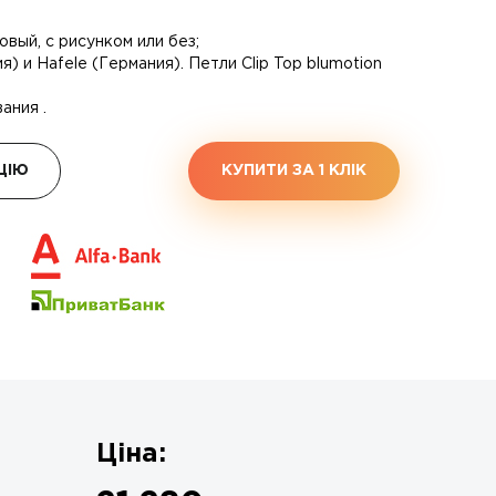
овый, с рисунком или без;
) и Hafele (Германия). Петли Clip Top blumotion
ания .
ЦІЮ
КУПИТИ ЗА 1 КЛIК
Ціна: