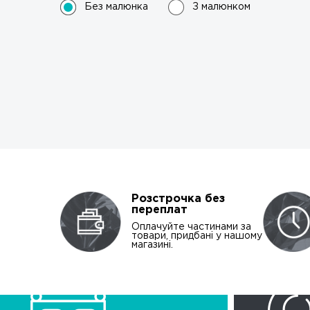
Без малюнка
З малюнком
Розстрочка без
переплат
Оплачуйте частинами за
товари, придбані у нашому
магазині.