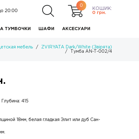
0
КОШИК:
до 20:00
0
грн.
А ТУМБОЧКИ
ШАФИ
АКСЕСУАРИ
етская мебель
/
ZVIRYATA Dark/White (Звірята)
/
Тумба AN-T-002/4
н.
 Глубина: 415
лщиной 18мм, белая гладкая Элит или дуб Сан-
мм.