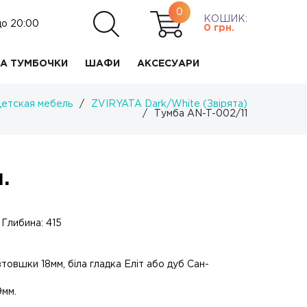
0
КОШИК:
до 20:00
0
грн.
А ТУМБОЧКИ
ШАФИ
АКСЕСУАРИ
етская мебель
/
ZVIRYATA Dark/White (Звірята)
/
Тумба AN-T-002/11
.
 Глибина: 415
товшки 18мм, біла гладка Еліт або дуб Сан-
9мм.