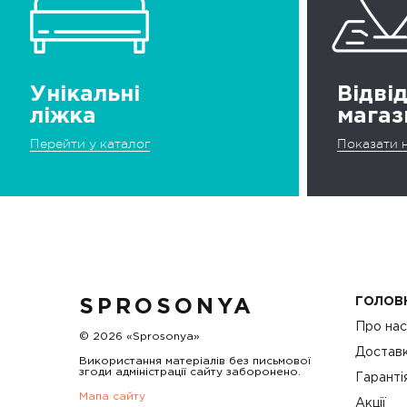
Унікальні
Відві
ліжка
магаз
Перейти у каталог
Показати н
ГОЛОВ
SPROSONYA
Про на
© 2026 «Sprosonya»
Доставк
Використання матеріалів без письмової
згоди адміністрації сайту заборонено.
Гаранті
Мапа сайту
Акції