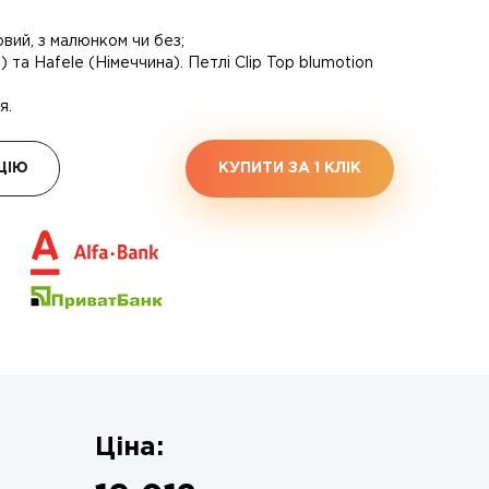
вий, з малюнком чи без;
 та Hafele (Німеччина). Петлі Clip Top blumotion
я.
ЦІЮ
КУПИТИ ЗА 1 КЛIК
Ціна: