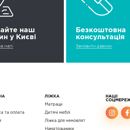
дайте наш
Безкоштовна
ин у Києві
консультація
а мапі
Замовити дзвінок
НА
ЛІЖКА
НАШІ
СОЦМЕРЕ
с
Матраци
а та оплата
Дитячі меблі
я
Ліжка для немовлят
Наматрацники